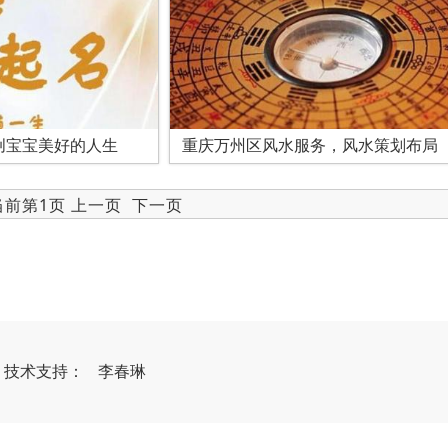
创宝宝美好的人生
重庆万州区风水服务，风水策划布局
 当前第1页 上一页
下一页
）
技
术
支
持
：
李春琳