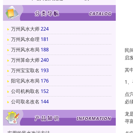
万州风水大师
224
万州风水命理
181
万州风水布局
188
民
启
万州算命大师
240
其
万州宝宝取名
193
阳宅风水布局
176
1
公司机构取名
152
点
必
公司取名改名
144
龙
寻