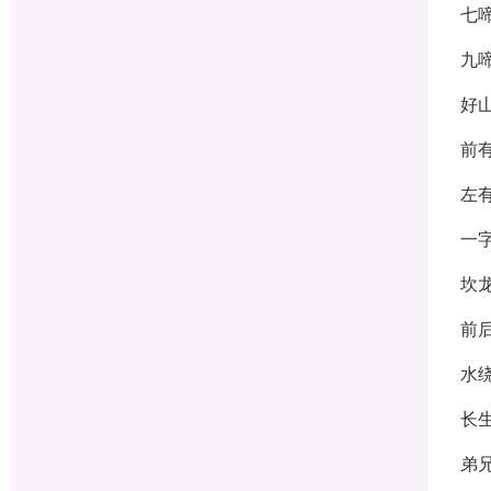
七
九
好
前
左
一
坎
前
水
长
弟