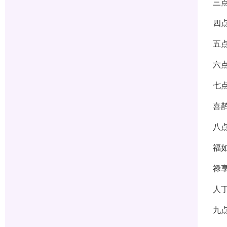
三
四
五
六
七
喜
八
福
禄
人
九