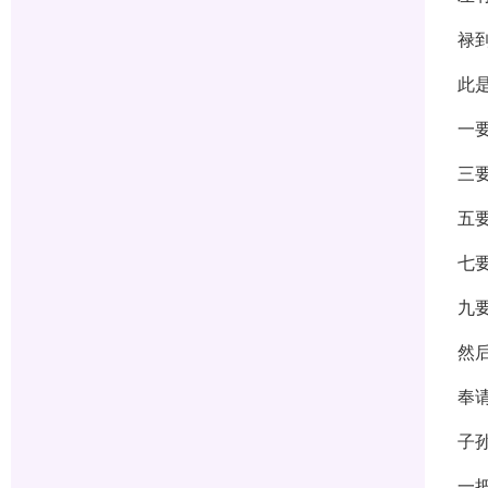
禄
此
一
三
五
七
九
然
奉请
子
一