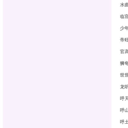
水
临
少
帝
官
狮
世
龙
呼
呼
呼