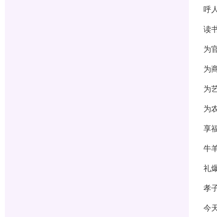
呼
读
为
为
为
为
享
牛
礼
孝
今