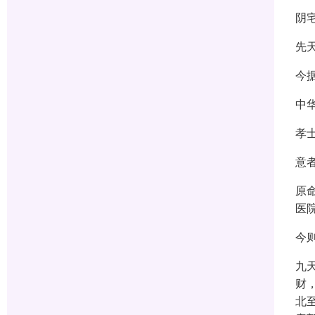
阴
先
今
中
孝
意
原
医
今
九
财
北