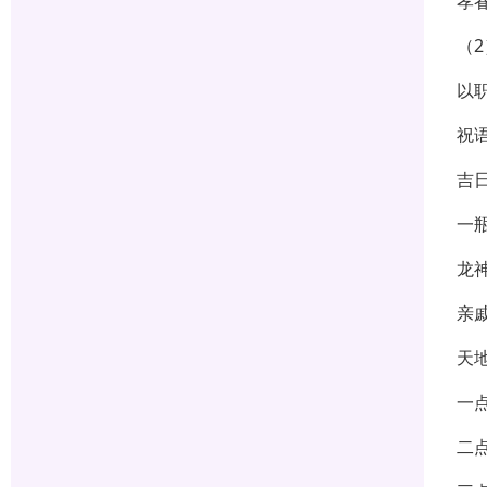
孝
（
以
祝
吉
一
龙
亲
天
一
二