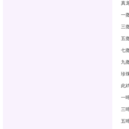
真
一
三
五
七
九
珍
此
一
三
五