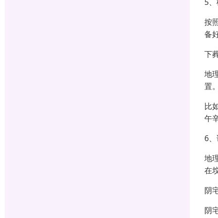
5
按
备
下
地
置
比
午
6
地
在
阴
阴