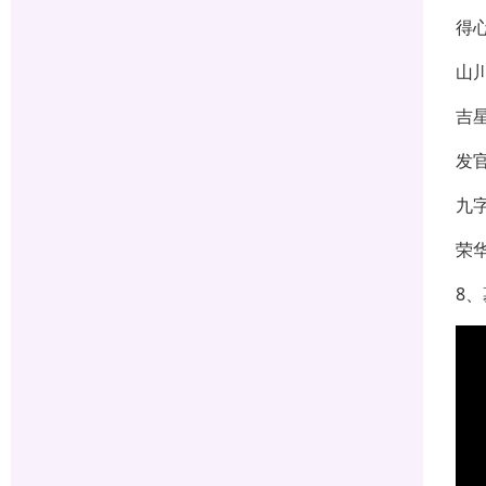
得
山
吉
发
九
荣
8