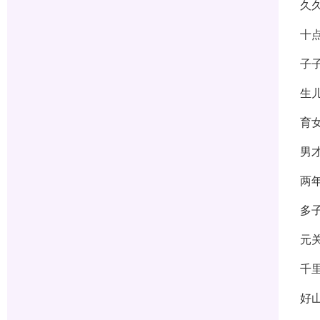
久
十
子
生
育
男
两
多
元
千
好