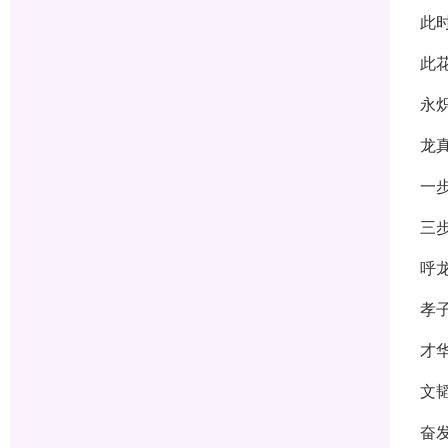
此
此
永
龙
一
三
呼
孝
才
文
奋