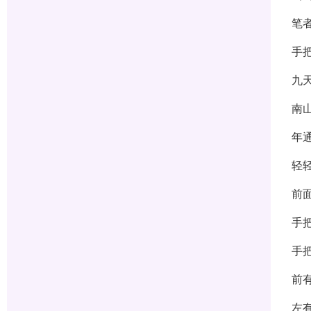
笔
手
九
南
年
轻
前
手
手
前
左