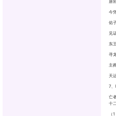
唐
今
佑
见
东
寻
主
天
7
亡
十
（