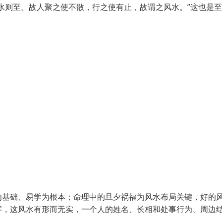
水则至。故人聚之使不散，行之使有止，故谓之风水。”这也是至
为基础、易学为根本；命理中的旦夕祸福为风水布局关键，好的
字，这风水有形而无实，一个人的姓名、长相和处事行为、周边