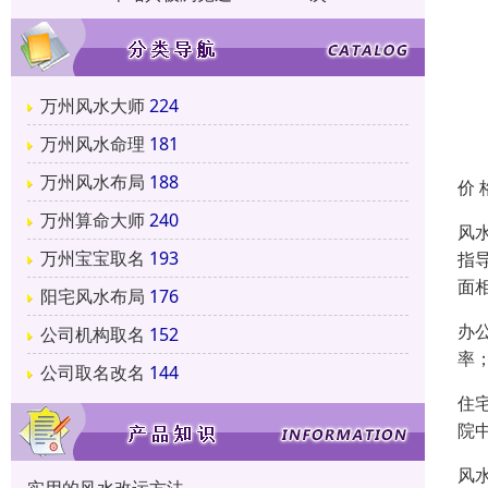
万州风水大师
224
万州风水命理
181
万州风水布局
188
价 
万州算命大师
240
风
万州宝宝取名
193
指
面
阳宅风水布局
176
办
公司机构取名
152
率
公司取名改名
144
住
院
风