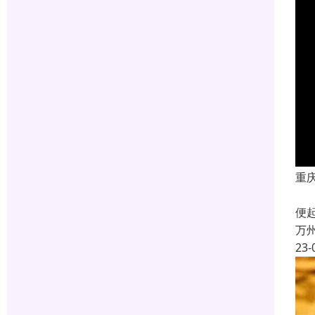
重
成
便
万
23-