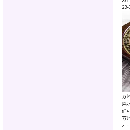
23-
万
风
们
万
21-