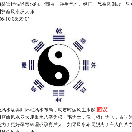
面是这样描述风水的。“葬者，乘生气也。经曰：气乘风则散，界
州算命风水罗大师
06-10 08:39:01
面议
庆风水堪舆师阳宅风水布局，助君时运风生水起
州算命风水罗大师秉承八字为根，宅为土，像（相）为水，古学
是为了更好孕育命理或孕育后人，如果风水布局脱离了主人的八
州算命风水罗大师