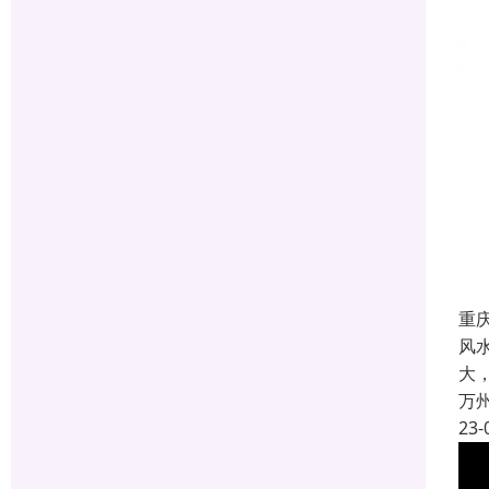
重
风
大
万
23-