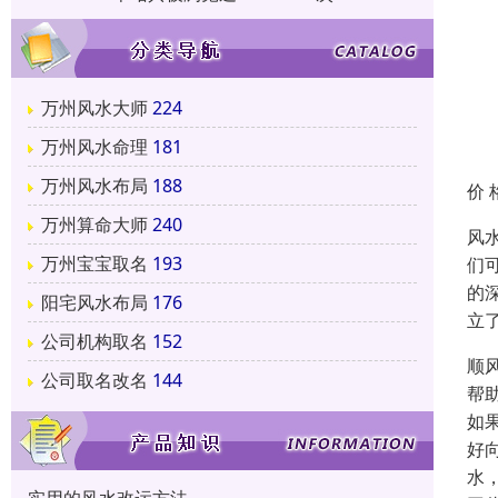
万州风水大师
224
万州风水命理
181
万州风水布局
188
价 
万州算命大师
240
风
万州宝宝取名
193
们
的
阳宅风水布局
176
立
公司机构取名
152
顺
公司取名改名
144
帮
如
好
水