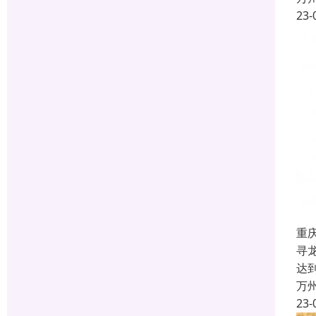
23-
重
寻
达
万
23-