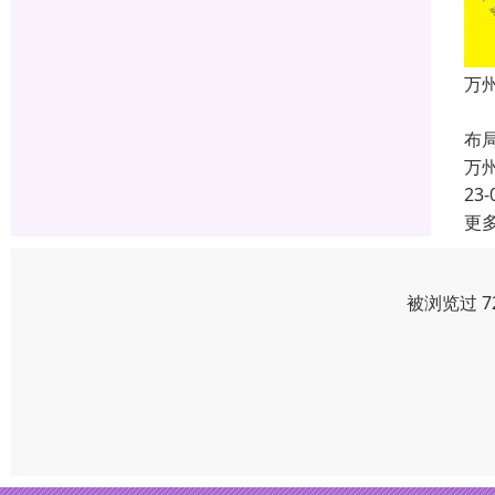
万
本
布
万
23-
更
被浏览过 7