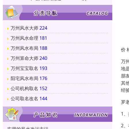
万州风水大师
224
万州风水命理
181
万州风水布局
188
价 
万州算命大师
240
万
万州宝宝取名
193
地
朋
阳宅风水布局
176
其
公司机构取名
152
经
公司取名改名
144
罗
1
2