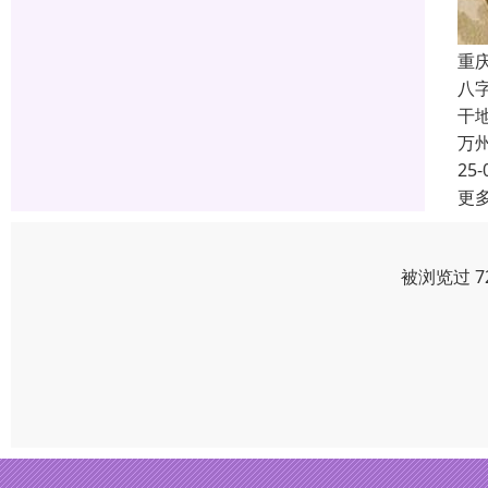
重
八
干
万
25-
更
被浏览过 7