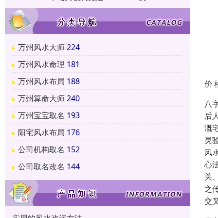
万州风水大师
224
万州风水命理
181
万州风水布局
188
价 
万州算命大师
240
八
万州宝宝取名
193
后
溉
阳宅风水布局
176
灵
公司机构取名
152
风
心
公司取名改名
144
关
之
交