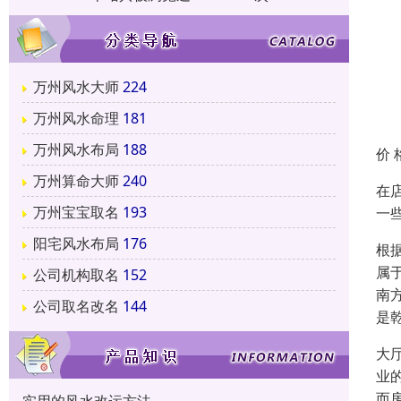
万州风水大师
224
万州风水命理
181
万州风水布局
188
价 
万州算命大师
240
在
万州宝宝取名
193
一
阳宅风水布局
176
根
属
公司机构取名
152
南
公司取名改名
144
是
大
业
而